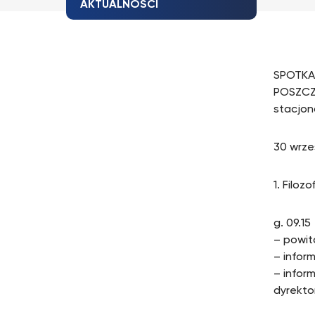
AKTUALNOŚCI
SPOTKA
POSZCZ
stacjon
30 wrze
1. Filo
g. 09.15
– powit
– infor
– infor
dyrekto