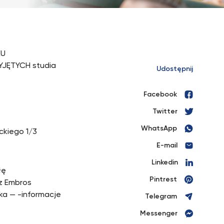
KU
JĘTYCH studia
Udostępnij
Facebook
Twitter
WhatsApp
ckiego 1/3
E-mail
Linkedin
łę
Pintrest
rz Embros
tka — -informacje
Telegram
Messenger