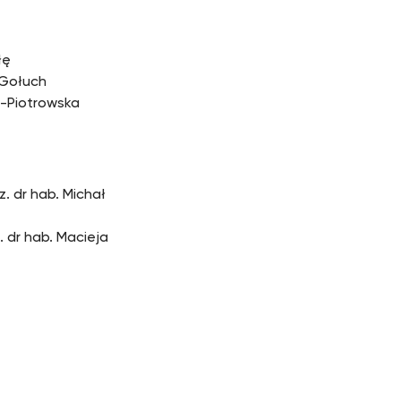
łę
 Gołuch
l-Piotrowska
. dr hab. Michał
 dr hab. Macieja