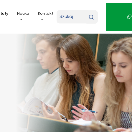
Wpisz
ytuty
Nauka
Kontakt
wyszukiwaną
frazę