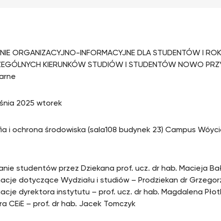
NIE ORGANIZACYJNO-INFORMACYJNE DLA STUDENTÓW I RO
EGÓLNYCH KIERUNKÓW STUDIÓW I STUDENTÓW NOWO PRZY
arne
śnia 2025 wtorek
zofia i ochrona środowiska (sala108 budynek 23) Campus Wóyci
anie studentów przez Dziekana prof. ucz. dr hab. Macieja Ba
macje dotyczące Wydziału i studiów – Prodziekan dr Grzego
macje dyrektora instytutu – prof. ucz. dr hab. Magdalena Pło
ra CEiE – prof. dr hab. Jacek Tomczyk