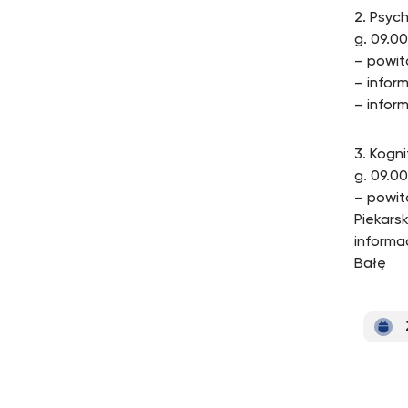
2. Psyc
g. 09.00
– powit
– infor
– infor
3. Kogni
g. 09.00
– powit
Piekarsk
informa
Bałę