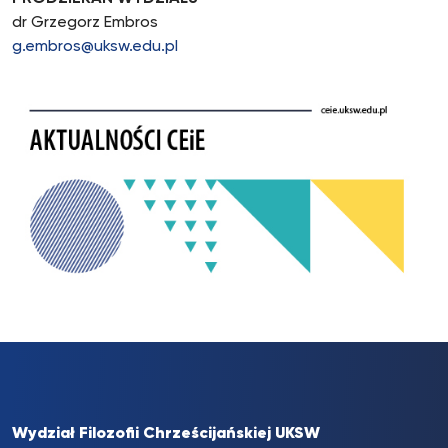
dr Grzegorz Embros
g.embros@uksw.edu.pl
Wydział Filozofii Chrześcijańskiej UKSW