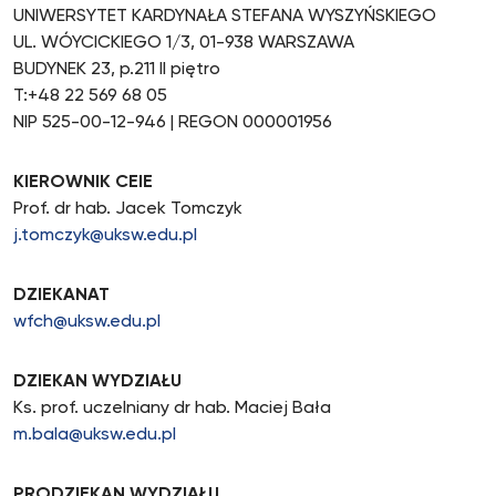
UNIWERSYTET KARDYNAŁA STEFANA WYSZYŃSKIEGO
UL. WÓYCICKIEGO 1/3, 01-938 WARSZAWA
BUDYNEK 23, p.211 II piętro
T:+48 22 569 68 05‬
NIP 525-00-12-946 | REGON 000001956
KIEROWNIK CEIE
Prof. dr hab. Jacek Tomczyk
j.tomczyk@uksw.edu.pl
DZIEKANAT
wfch@uksw.edu.pl
DZIEKAN WYDZIAŁU
Ks. prof. uczelniany dr hab. Maciej Bała
m.bala@uksw.edu.pl
PRODZIEKAN WYDZIAŁU