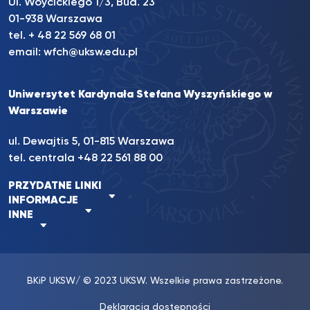
Ul. Wóycickiego 1/3, Bud. 23
01-938 Warszawa
tel. + 48 22 569 68 01
email:
wfch@uksw.edu.pl
Uniwersytet Kardynała Stefana Wyszyńskiego w
Warszawie
ul. Dewajtis 5, 01-815 Warszawa
tel. centrala +48 22 561 88 00
PRZYDATNE LINKI
INFORMACJE
INNE
BKiP UKSW
/ © 2023 UKSW. Wszelkie prawa zastrzeżone.
Deklaracja dostępności