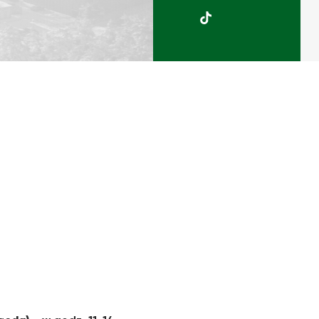
UKSW
TikTok