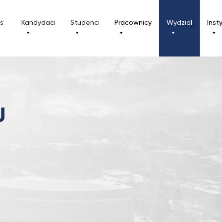
ls
Kandydaci
Studenci
Pracownicy
Wydział
Inst
U