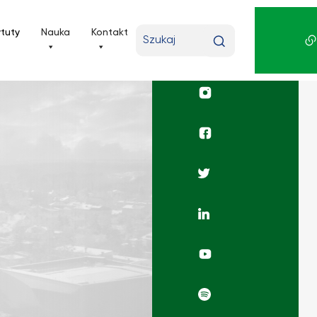
Wpisz
ytuty
Nauka
Kontakt
wyszukiwaną
frazę
Profil
UKSW
Instagram
Profil
wydziału
Facebook
Profil
UKSW
Twitter
Profil
UKSW
Linkedin
Rafio
Filozoficzne
YouTube
Radio
Filozoficzne
Spotify