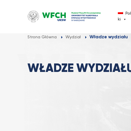
Przejdź
do
Po
treści
ki
Władze wydziału
Strona Główna
Wydział
WŁADZE WYDZIAŁ