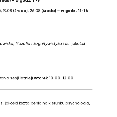
środa)
– w godz. 11-14
)
, 19.08
(środa)
, 26.08
(środa)
– w godz. 11-14
iska, filozofia i kognitywistyka
i ds. jakości
ania sesji letniej)
wtorek 10.00-12.00
ds. jakości kształcenia na kierunku psychologia,