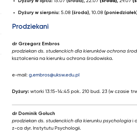
Dyżury w lipcu:
15.07
(środa),
22.07
(środa)
,
29.07
(
Dyżury w sierpniu
: 5.08
(środa)
, 10.08
(poniedziałek
Prodziekani
dr Grzegorz Embros
prodziekan ds. studenckich dla kierunków ochrona środow
kształcenia na kierunku ochrona środowiska.
e-mail:
g.embros@uksw.edu.pl
Dyżury:
wtorki 13:15-14:45 pok. 210 bud. 23 (w czasie trw
dr Dominik Gołuch
prodziekan ds. studenckich dla kierunku psychologia
i 
z-ca dyr. Instytutu Psychologii.