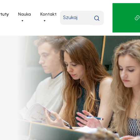
Wpisz
ytuty
Nauka
Kontakt
wyszukiwaną
frazę