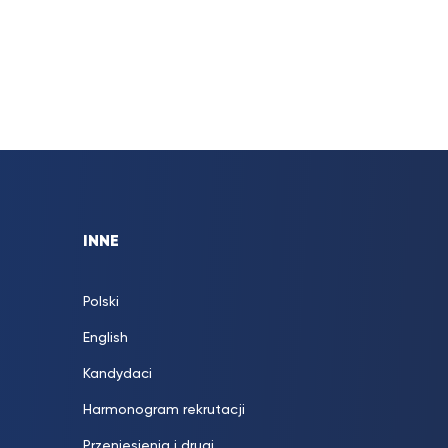
INNE
Polski
English
Kandydaci
Harmonogram rekrutacji
Przeniesienia i drugi