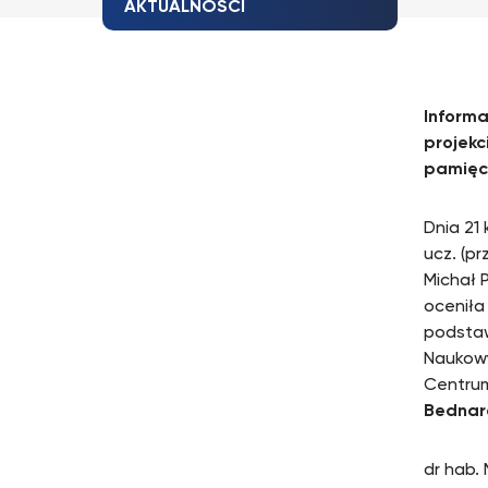
AKTUALNOŚCI
Informa
projekc
pamięc
Dnia 21 
ucz. (p
Michał P
oceniła
podstaw
Naukow
Centrum
Bednar
dr hab. 