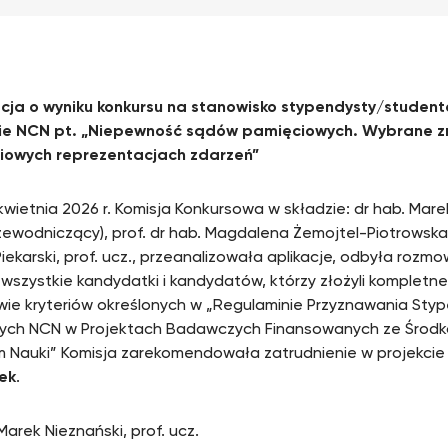
cja o wyniku konkursu na stanowisko stypendysty/studen
ie NCN pt. „Niepewność sądów pamięciowych. Wybrane zn
iowych reprezentacjach zdarzeń”
kwietnia 2026 r. Komisja Konkursowa w składzie: dr hab. Marek
rzewodniczący), prof. dr hab. Magdalena Żemojtel-Piotrowska
iekarski, prof. ucz., przeanalizowała aplikacje, odbyła rozmow
 wszystkie kandydatki i kandydatów, którzy złożyli kompletn
ie kryteriów określonych w „Regulaminie Przyznawania Sty
ych NCN w Projektach Badawczych Finansowanych ze Śro
 Nauki” Komisja zarekomendowała zatrudnienie w projekcie
ek
.
Marek Nieznański, prof. ucz.