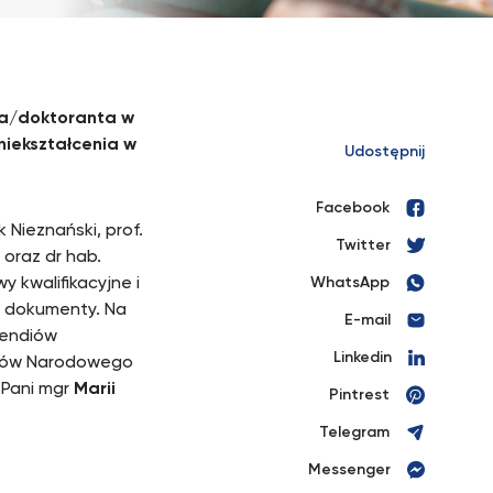
ta/doktoranta w
iekształcenia w
Udostępnij
Facebook
 Nieznański, prof.
Twitter
 oraz dr hab.
y kwalifikacyjne i
WhatsApp
e dokumenty. Na
E-mail
pendiów
Linkedin
dków Narodowego
 Pani mgr
Marii
Pintrest
Telegram
Messenger