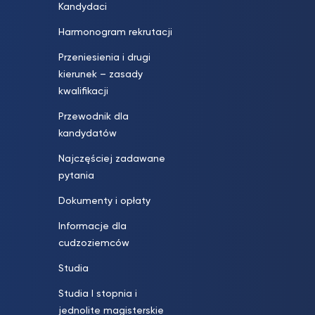
Kandydaci
Harmonogram rekrutacji
Przeniesienia i drugi
kierunek – zasady
kwalifikacji
Przewodnik dla
kandydatów
Najczęściej zadawane
pytania
Dokumenty i opłaty
Informacje dla
cudzoziemców
Studia
Studia I stopnia i
jednolite magisterskie