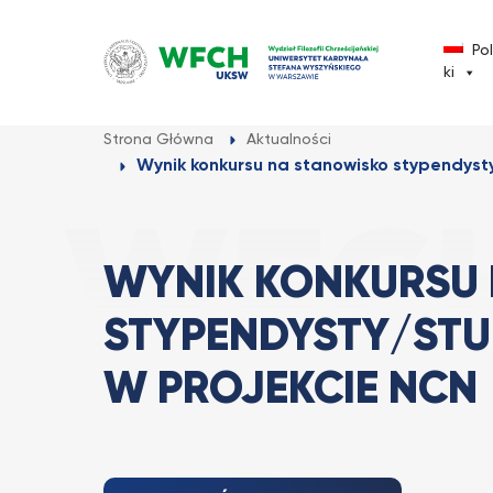
Przejdź
do
Po
treści
ki
Strona Główna
Aktualności
Wynik konkursu na stanowisko stypendyst
WYNIK KONKURSU
STYPENDYSTY/ST
W PROJEKCIE NCN