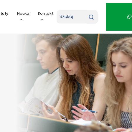
Wpisz
ytuty
Nauka
Kontakt
wyszukiwaną
frazę