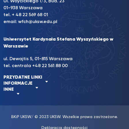
Ul. Wóycickiego 1/3, Bud. 23
01-938 Warszawa
tel. + 48 22 569 68 01
email:
wfch@uksw.edu.pl
Uniwersytet Kardynała Stefana Wyszyńskiego w
Warszawie
ul. Dewajtis 5, 01-815 Warszawa
tel. centrala +48 22 561 88 00
PRZYDATNE LINKI
INFORMACJE
INNE
BKiP UKSW
/ © 2023 UKSW. Wszelkie prawa zastrzeżone.
Deklaracja dostępności