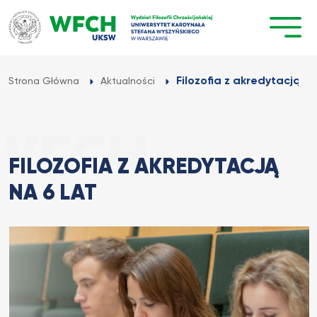
Przejdź
do
treści
Filozofia z akredytacją na
Strona Główna
Aktualności
FILOZOFIA Z AKREDYTACJĄ
NA 6 LAT