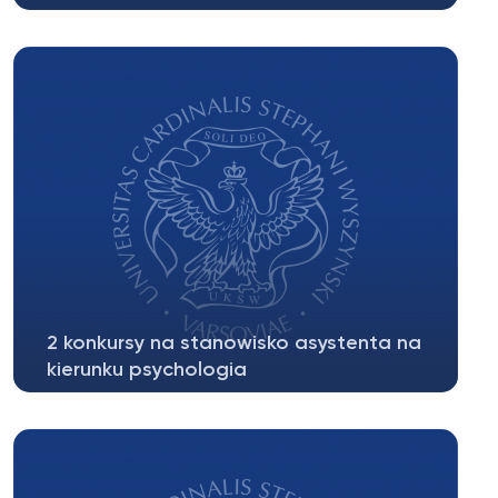
Rekrutacja uzupełniająca SMS ERASMUS+ na rok
akademicki 2022/2023 – posiedzenie...
2 konkursy na stanowisko asystenta na
kierunku psychologia
JEDNOSTKA ORGANIZACYJNA UKSW: Wydział
Filozofii Chrześcijańskiej, Instytut Psychologii,...