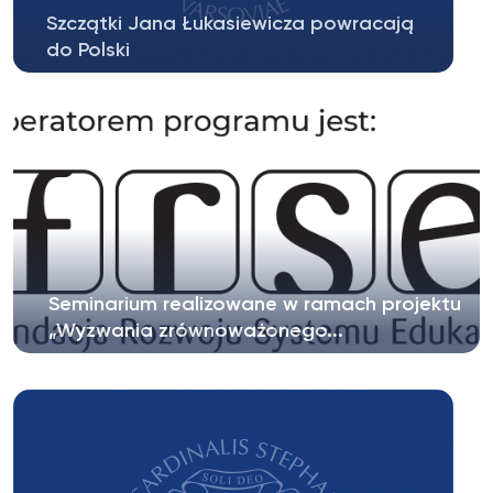
Szczątki Jana Łukasiewicza powracają
do Polski
Szczątki Jana Łukasiewicza (1878, Lwów – 1956,
Dublin) wybitnego logika...
Seminarium realizowane w ramach projektu
„Wyzwania zrównoważonego...
Zapraszamy na seminarium realizowane w ramach
projektu „Wyzwania zrównoważonego...