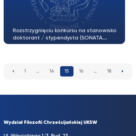
Rozstrzygnięciu konkursu na stanowisko
doktorant / stypendysta (SONATA...
Zawiadamiamy o rozstrzygnięciu konkursu na
stanowisko doktorant / stypendysta...
1
…
14
15
16
…
18
Wydział Filozofii Chrześcijańskiej UKSW
Ul. Wóycickiego 1/3, Bud. 23