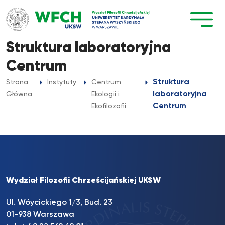
Przejdź
do
treści
Struktura laboratoryjna
Centrum
Struktura
Strona
Instytuty
Centrum
laboratoryjna
Główna
Ekologii i
Centrum
Ekofilozofii
Wydział Filozofii Chrześcijańskiej UKSW
Ul. Wóycickiego 1/3, Bud. 23
01-938 Warszawa