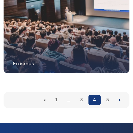
Erasmus
Zapraszamy do wzięcia udziału w rekrutacji
uzupełniającej do programu Erasmus+...
1
…
3
4
5