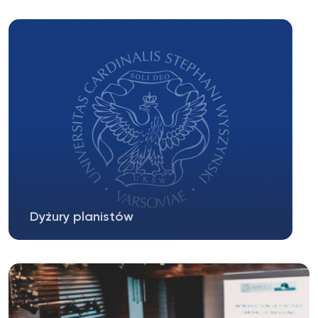
Od 1 do 15 października można składać wnioski o
stypendium Ministra Edukacji...
Dyżury planistów
Filozofia: Dyżury planistów (rejestracja na
zajęcia w przypadku niewywiązania...