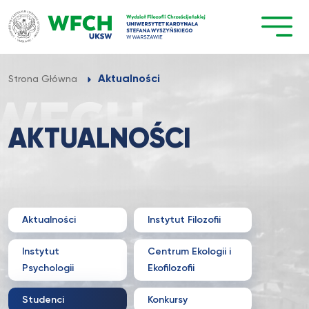
Przejdź
do
treści
Aktualności
Strona Główna
AKTUALNOŚCI
Aktualności
Instytut Filozofii
Instytut
Centrum Ekologii i
Psychologii
Ekofilozofii
Studenci
Konkursy