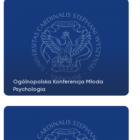
Ogólnopolska Konferencja Młoda
Psychologia
Link do rejestracji czynnej
POL: https://forms.gle/8jzSBJnSTK1niphP9 Link...