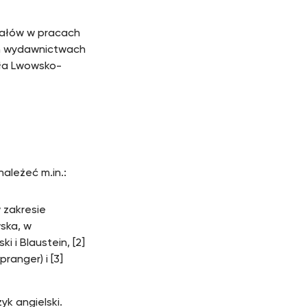
iałów w pracach
h wydawnictwach
ła Lwowsko-
ależeć m.in.:
 zakresie
ska, w
 i Blaustein, [2]
ranger) i [3]
k angielski.