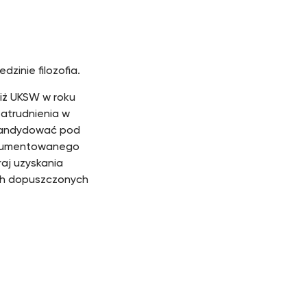
zinie filozofia.
iż UKSW w roku
 zatrudnienia w
 kandydować pod
dokumentowanego
raj uzyskania
ach dopuszczonych