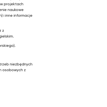
ł w projektach
enie naukowe
) i inne informacje
z z
ielskim.
rskiego).
trzeb niezbędnych
ych osobowych z