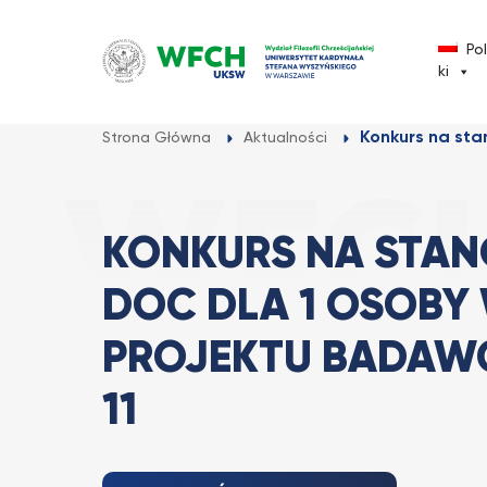
Przejdź
do
Po
treści
ki
Konkurs na sta
Strona Główna
Aktualności
KONKURS NA STAN
DOC DLA 1 OSOBY
PROJEKTU BADAWC
11