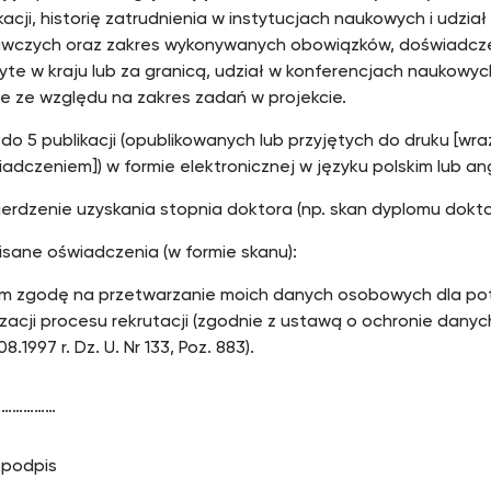
kacji, historię zatrudnienia w instytucjach naukowych i udzia
wczych oraz zakres wykonywanych obowiązków, doświadcz
te w kraju lub za granicą, udział w konferencjach naukowych
e ze względu na zakres zadań w projekcie.
do 5 publikacji (opublikowanych lub przyjętych do druku [wra
adczeniem]) w formie elektronicznej w języku polskim lub ang
erdzenie uzyskania stopnia doktora (np. skan dyplomu dokto
sane oświadczenia (w formie skanu):
 zgodę na przetwarzanie moich danych osobowych dla po
lizacji procesu rekrutacji (zgodnie z ustawą o ochronie dan
08.1997 r. Dz. U. Nr 133, Poz. 883).
………………
pis