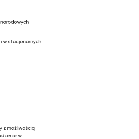
zynarodowych
i w stacjonarnych
y z możliwością
rodzenie w