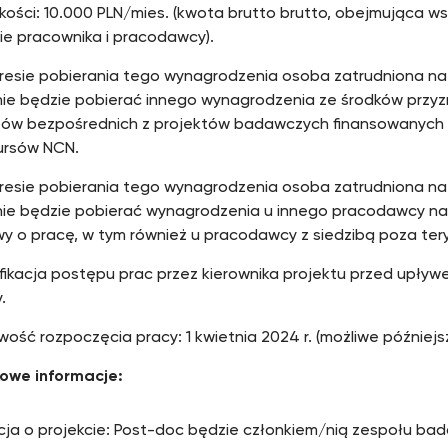
ości: 10.000 PLN/mies. (kwota brutto brutto, obejmująca ws
ie pracownika i pracodawcy).
resie pobierania tego wynagrodzenia osoba zatrudniona na
nie będzie pobierać innego wynagrodzenia ze środków przy
tów bezpośrednich z projektów badawczych finansowanych
ursów NCN.
resie pobierania tego wynagrodzenia osoba zatrudniona na
nie będzie pobierać wynagrodzenia u innego pracodawcy n
 o pracę, w tym również u pracodawcy z siedzibą poza teryt
fikacja postępu prac przez kierownika projektu przed upływ
.
wość rozpoczęcia pracy: 1 kwietnia 2024 r. (możliwe późniejs
owe informacje:
cja o projekcie: Post-doc będzie członkiem/nią zespołu b