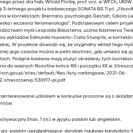
nego przez dra hab. Witold Płotkę, prof. ucz. w WFCh, UKSW
cji 3-letniego projektu badawczego SONATA BIS 11 pt. „Filozo
ina w kontekstach: Brentano, psychologia Gestalt, Szkoła 
ska i wczesna fenomenologia”. Podstawowym celem projekt
edzictwem myśli Leopolda Blausteina, ucznia Kazimierza Twa
za wykładów Edmunda Husserla i Carla Stumpfa, w kontekście 
kiej. W projekcie dowodzi się, że oryginalny wkład tego myśli
icznej jego czasów można w pełni dostrzec, gdy umieści się 
tach. Podjęte badania mają służyć określeniu tych konteks
ina do ważnych filozofów końca XIX i początku XX w. Streszcz
/ncn.gov.pl/sites/default/files/listy-rankingowe/2021-06-
2/streszczenia/530917-pl.pdf
ainteresowane udziałem w konkursie proszone są o składa
ntów:
motywacyjny (max. 1 str.) w języku polskim lub angielskim.
 jęz. polskim uwzględniające: dorobek naukowy kandydata/t