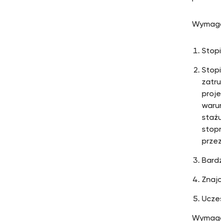
Wymagan
Stopi
Stop
zatru
proj
waru
stażu
stop
przez
Bard
Znaj
Ucze
Wymagan