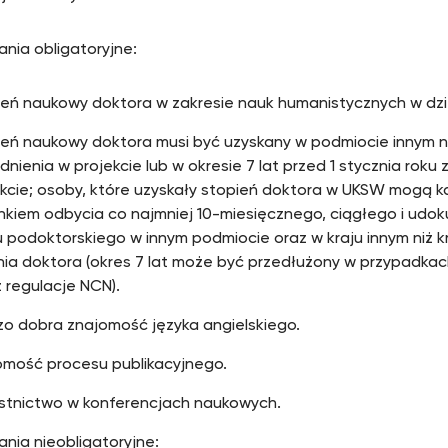
ia obligatoryjne:
eń naukowy doktora w zakresie nauk humanistycznych w dzied
ień naukowy doktora musi być uzyskany w podmiocie innym n
dnienia w projekcie lub w okresie 7 lat przed 1 stycznia roku
ekcie; osoby, które uzyskały stopień doktora w UKSW mogą
nkiem odbycia co najmniej 10-miesięcznego, ciągłego i u
 podoktorskiego w innym podmiocie oraz w kraju innym niż k
nia doktora (okres 7 lat może być przedłużony w przypadk
 regulacje NCN).
zo dobra znajomość języka angielskiego.
omość procesu publikacyjnego.
stnictwo w konferencjach naukowych.
ia nieobligatoryjne: