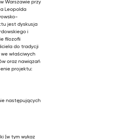
 w Warszawie przy
fia Leopolda
Lwowsko-
u jest dyskusja
rdowskiego i
filozofii
ciela do tradycji
ją we właściwych
tów oraz nawiązań
enie projektu:
nie następujących
ki (w tym wykaz