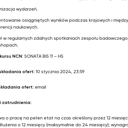
nizacja wydarzeń.
entowanie osiągniętych wyników podczas krajowych i międ
erencji naukowych.
ał w regularnych zdalnych spotkaniach zespołu badawczego 
shopach.
nkursu NCN
: SONATA BIS 11 – HS
składania ofert
: 10 stycznia 2024, 23:59
kładania ofert
: email
 zatrudnienia
:
 o pracę na pełen etat na czas określony przez 12 miesięc
łużenia o 12 miesięcy (maksymalnie do 24 miesięcy); wynag