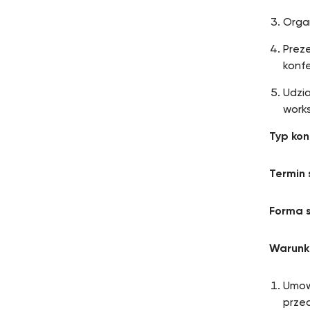
Orga
Prez
konf
Udzi
work
Typ ko
Termin 
Forma s
Warunki
Umowa
przed