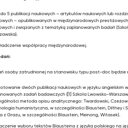
 do 5 publikacji naukowych – artykułów naukowych lub rozdz
rowych – opublikowanych w międzynarodowych prestiżowyc
owych i związanych z tematyką zaplanowanych badań (Szko
zawska).
iadczenie współpracy międzynarodowej.
adań:
ń osoby zatrudnionej na stanowisku typu post-doc będzie n
gotowanie dwóch publikacji naukowych w języku angielskim w
anowanych zadań badawczych ([1] Szkoła Lwowsko-Warszaw
gólności metoda opisu analitycznego: Twardowski, Czeżowski
ologia humanistyczna, w szczególności Blaustein, Dilthey i Sp
a z Grazu, w szczególności Blaustein, Meinong, Witasek).
czenie wyboru tekstów Blausteina z języka polskiego na języ