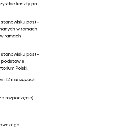
zystkie koszty po
 stanowisku post-
znanych w ramach
 w ramach
 stanowisku post-
a podstawie
orium Polski.
em 12 miesiącach
ze rozpoczęcie).
adawczego