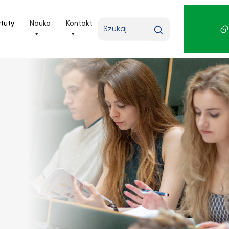
Wpisz
ytuty
Nauka
Kontakt
wyszukiwaną
frazę