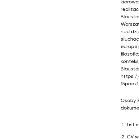
kierowa
realiza
Blauste
Warszaw
nad dzi
słuchac
europejs
filozof
konteks
Blauste
https:/
15poaz1
Osoby z
dokume
List 
CV w