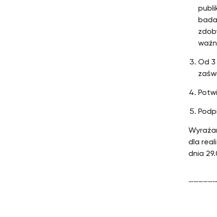
publi
bada
zdoby
ważn
Od 3 
zaświ
Potwi
Podpi
Wyrażam
dla rea
dnia 29.
……………
pod