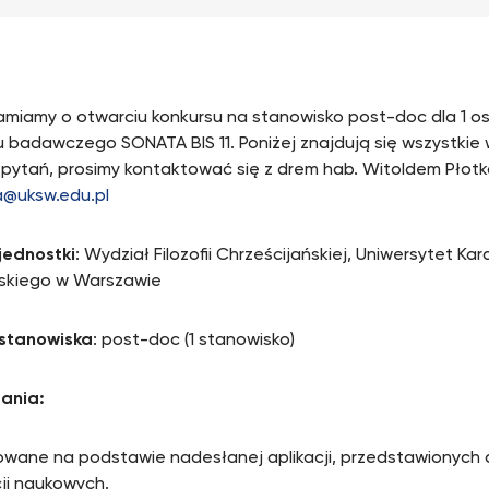
miamy o otwarciu konkursu na stanowisko post-doc dla 1 
u badawczego SONATA BIS 11. Poniżej znajdują się wszystkie
 pytań, prosimy kontaktować się z drem hab. Witoldem Płotką,
a@uksw.edu.pl
jednostki
: Wydział Filozofii Chrześcijańskiej, Uniwersytet K
skiego w Warszawie
stanowiska
: post-doc (1 stanowisko)
ania:
owane na podstawie nadesłanej aplikacji, przedstawionych
cji naukowych.