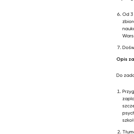
Od 3
zbio
nauk
Wars
Dośw
Opis z
Do zada
Przy
zapl
szcze
psych
szkoł
Tłuma