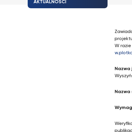
AKTUALNOŚCI
Zawiada
projekt
W razie
w.plotk
Nazwa 
Wyszyń
Nazwa 
Wymag
Weryfik
publika