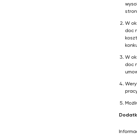
wysok
stron
W ok
doc 
kosz
konk
W ok
doc 
umowy
Wery
pracy
Możli
Dodatk
Informa