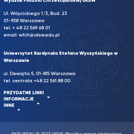
Wydział Filozofii Chrześcijańskiej UKSW
Ul. Wóycickiego 1/3, Bud. 23
01-938 Warszawa
tel. + 48 22 569 68 01
email:
wfch@uksw.edu.pl
Uniwersytet Kardynała Stefana Wyszyńskiego w
Warszawie
ul. Dewajtis 5, 01-815 Warszawa
tel. centrala +48 22 561 88 00
PRZYDATNE LINKI
INFORMACJE
INNE