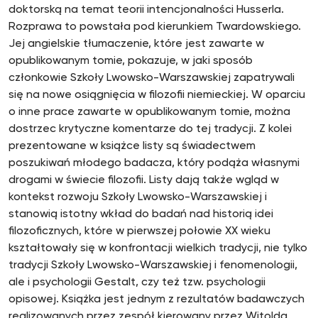
doktorską na temat teorii intencjonalności Husserla.
Rozprawa to powstała pod kierunkiem Twardowskiego.
Jej angielskie tłumaczenie, które jest zawarte w
opublikowanym tomie, pokazuje, w jaki sposób
członkowie Szkoły Lwowsko-Warszawskiej zapatrywali
się na nowe osiągnięcia w filozofii niemieckiej. W oparciu
o inne prace zawarte w opublikowanym tomie, można
dostrzec krytyczne komentarze do tej tradycji. Z kolei
prezentowane w książce listy są świadectwem
poszukiwań młodego badacza, który podąża własnymi
drogami w świecie filozofii. Listy dają także wgląd w
kontekst rozwoju Szkoły Lwowsko-Warszawskiej i
stanowią istotny wkład do badań nad historią idei
filozoficznych, które w pierwszej połowie XX wieku
kształtowały się w konfrontacji wielkich tradycji, nie tylko
tradycji Szkoły Lwowsko-Warszawskiej i fenomenologii,
ale i psychologii Gestalt, czy też tzw. psychologii
opisowej. Książka jest jednym z rezultatów badawczych
realizowanych przez zespół kierowany przez Witolda