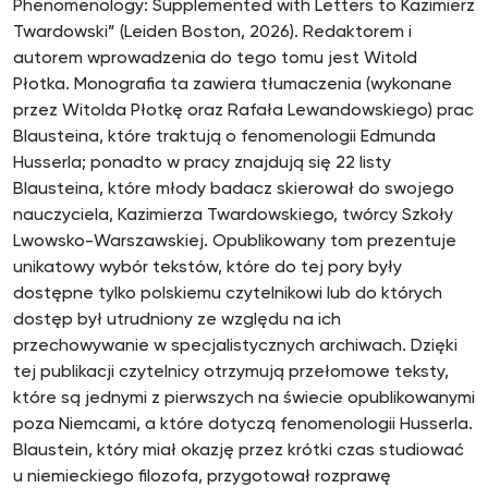
Phenomenology: Supplemented with Letters to Kazimierz
Twardowski” (Leiden Boston, 2026). Redaktorem i
autorem wprowadzenia do tego tomu jest Witold
Płotka. Monografia ta zawiera tłumaczenia (wykonane
przez Witolda Płotkę oraz Rafała Lewandowskiego) prac
Blausteina, które traktują o fenomenologii Edmunda
Husserla; ponadto w pracy znajdują się 22 listy
Blausteina, które młody badacz skierował do swojego
nauczyciela, Kazimierza Twardowskiego, twórcy Szkoły
Lwowsko-Warszawskiej. Opublikowany tom prezentuje
unikatowy wybór tekstów, które do tej pory były
dostępne tylko polskiemu czytelnikowi lub do których
dostęp był utrudniony ze względu na ich
przechowywanie w specjalistycznych archiwach. Dzięki
tej publikacji czytelnicy otrzymują przełomowe teksty,
które są jednymi z pierwszych na świecie opublikowanymi
poza Niemcami, a które dotyczą fenomenologii Husserla.
Blaustein, który miał okazję przez krótki czas studiować
u niemieckiego filozofa, przygotował rozprawę