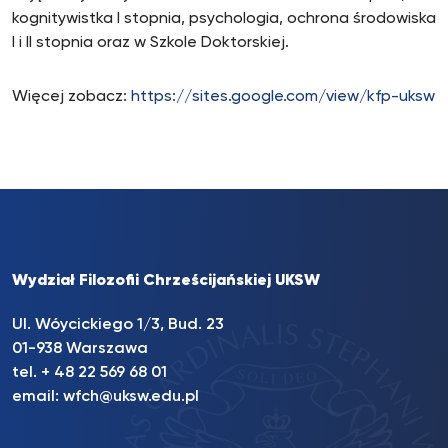
kognitywistka I stopnia, psychologia, ochrona środowiska
I i II stopnia oraz w Szkole Doktorskiej.
Więcej zobacz:
https://sites.google.com/view/kfp-uksw
Wydział Filozofii Chrześcijańskiej UKSW
Ul. Wóycickiego 1/3, Bud. 23
01-938 Warszawa
tel. + 48 22 569 68 01
email:
wfch@uksw.edu.pl