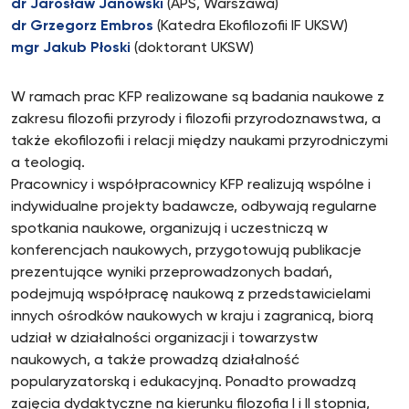
dr Jarosław Janowski
(APS, Warszawa)
dr Grzegorz Embros
(Katedra Ekofilozofii IF UKSW)
mgr Jakub Płoski
(doktorant UKSW)
W ramach prac KFP realizowane są badania naukowe z
zakresu filozofii przyrody i filozofii przyrodoznawstwa, a
także ekofilozofii i relacji między naukami przyrodniczymi
a teologią.
Pracownicy i współpracownicy KFP realizują wspólne i
indywidualne projekty badawcze, odbywają regularne
spotkania naukowe, organizują i uczestniczą w
konferencjach naukowych, przygotowują publikacje
prezentujące wyniki przeprowadzonych badań,
podejmują współpracę naukową z przedstawicielami
innych ośrodków naukowych w kraju i zagranicą, biorą
udział w działalności organizacji i towarzystw
naukowych, a także prowadzą działalność
popularyzatorską i edukacyjną. Ponadto prowadzą
zajęcia dydaktyczne na kierunku filozofia I i II stopnia,