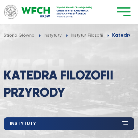
Przejdź
do
treści
Katedra Fil
Strona Główna
Instytuty
Instytut Filozofii
KATEDRA FILOZOFII
PRZYRODY
INSTYTUTY