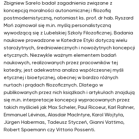
Zbigniew Sareło badał zagadnienia związane z
koncepcją moralności autonomicznej i filozofią
postmodernistyczną, natomiast ks. prof. dr hab. Ryszard
Moń zajmował się m.in. myślą personalistyczną
wywodzącą się z Lubelskiej Szkoły Filozoficznej. Badania
naukowe prowadzone w Katedrze Etyki dotyczą wielu
starożytnych, średniowiecznych i nowożytnych koncepcji
etycznych. Niezwykle ważnym elementem badań
naukowych, realizowanych przez pracowników tej
katedry, jest adekwatna analiza współczesnej myśli
etycznej i bioetycznej, obecnej w bardzo różnych
nurtach i prądach filozoficznych. Dlatego w
publikowanych przez nich książkach i artykułach znajdują
się m.in. interpretacje koncepcji wypracowanych przez
takich myślicieli jak Max Scheler, Paul Ricoeur, Karl Rahner,
Emmanuel Lévinas, Alasdair MacIntyre, Karol Wojtyła,
Jürgen Habermas, Tadeusz Styczeń, Gianni Vattimo,
Robert Spaemann czy Vittorio Possenti.