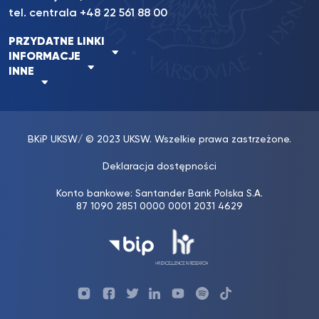
tel. centrala +48 22 561 88 00
PRZYDATNE LINKI
INFORMACJE
INNE
BKiP UKSW
/ © 2023 UKSW. Wszelkie prawa zastrzeżone.
Deklaracja dostępności
Konto bankowe: Santander Bank Polska S.A.
87 1090 2851 0000 0001 2031 4629
Profil
Profil
Profil
Profil
UKSW
Profil
UKSW
UKSW
UKSW
UKSW
UKSW
YouTube
UKSW
TikTok/span>
Instagram
Facebook
Twitter
Linkedin
YouTube