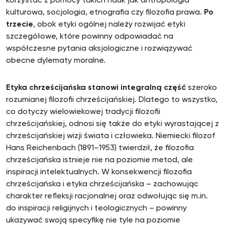
korzystać z pomocy takich nauk jak antropologia
kulturowa, socjologia, etnografia czy filozofia prawa.
Po
trzecie
, obok etyki ogólnej należy rozwijać etyki
szczegółowe, które powinny odpowiadać na
współczesne pytania aksjologiczne i rozwiązywać
obecne dylematy moralne.
Etyka chrześcijańska
stanowi integralną część
szeroko
rozumianej filozofii chrześcijańskiej. Dlatego to wszystko,
co dotyczy wielowiekowej tradycji filozofii
chrześcijańskiej, odnosi się także do etyki wyrastającej z
chrześcijańskiej wizji świata i człowieka. Niemiecki filozof
Hans Reichenbach (1891–1953) twierdził, że filozofia
chrześcijańska istnieje nie na poziomie metod, ale
inspiracji intelektualnych. W konsekwencji filozofia
chrześcijańska i etyka chrześcijańska – zachowując
charakter refleksji racjonalnej oraz odwołując się m.in.
do inspiracji religijnych i teologicznych – powinny
ukazywać swoją specyfikę nie tyle na poziomie