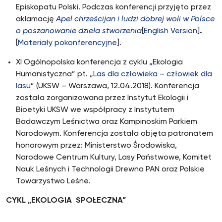
Episkopatu Polski. Podczas konferencji przyjęto przez
aklamację
Apel chrześcijan i ludzi dobrej woli w Polsce
o poszanowanie dzieła stworzenia
[
English Version
]
.
[
Materiały pokonferencyjne
].
XI Ogólnopolska konferencja z cyklu „Ekologia
Humanistyczna” pt. „
Las dla człowieka – człowiek dla
lasu
” (UKSW – Warszawa, 12.04.2018). Konferencja
została zorganizowana przez Instytut Ekologii i
Bioetyki UKSW we współpracy z Instytutem
Badawczym Leśnictwa oraz Kampinoskim Parkiem
Narodowym. Konferencja została objęta patronatem
honorowym przez: Ministerstwo Środowiska,
Narodowe Centrum Kultury, Lasy Państwowe, Komitet
Nauk Leśnych i Technologii Drewna PAN oraz Polskie
Towarzystwo Leśne.
CYKL „EKOLOGIA SPOŁECZNA”