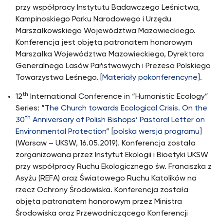
przy współpracy Instytutu Badawczego Leśnictwa,
Kampinoskiego Parku Narodowego i Urzędu
Marszałkowskiego Województwa Mazowieckiego.
Konferencja jest objęta patronatem honorowym
Marszałka Województwa Mazowieckiego, Dyrektora
Generalnego Lasów Państwowych i Prezesa Polskiego
Towarzystwa Leśnego. [
Materiały pokonferencyne
].
th
12
International Conference in “Humanistic Ecology”
Series: “
The Church towards Ecological Crisis. On the
th
30
Anniversary of Polish Bishops’ Pastoral Letter on
Environmental Protection
” [
polska wersja programu
]
(Warsaw – UKSW, 16.05.2019). Konferencja została
zorganizowana przez Instytut Ekologii i Bioetyki UKSW
przy współpracy Ruchu Ekologicznego św. Franciszka z
Asyżu (REFA) oraz Światowego Ruchu Katolików na
rzecz Ochrony Środowiska. Konferencja została
objęta patronatem honorowym przez Ministra
Środowiska oraz Przewodniczącego Konferencji