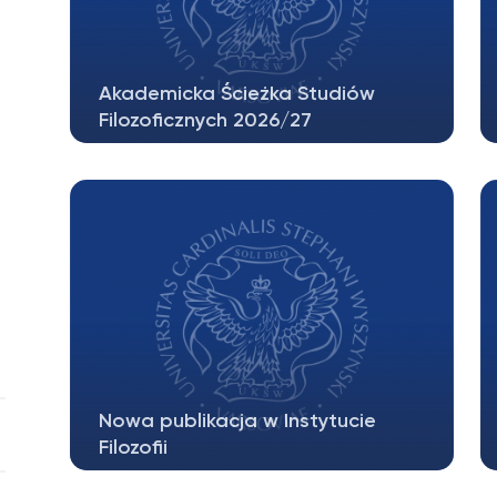
Akademicka Ścieżka Studiów
Filozoficznych 2026/27
Studenci zainteresowani przystąpieniem
do trybu studiów w ramach
Akademickiej…
Nowa publikacja w Instytucie
Filozofii
Nakładem wydawnictwa Brill ukazała się