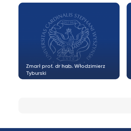
książka pt. „Leopold Blaustein, Studies…
Zmarł prof. dr hab. Włodzimierz
Tyburski
Zmarł prof. dr hab. Włodzimierz Tyburski,
wieloletni współpracownik Instytutu…