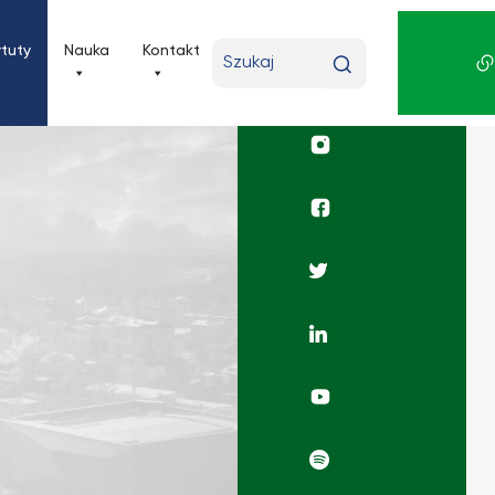
Wpisz
ytuty
Nauka
Kontakt
wyszukiwaną
frazę
Profil
UKSW
Instagram
Profil
wydziału
Facebook
Profil
UKSW
Twitter
Profil
UKSW
Linkedin
Rafio
Filozoficzne
YouTube
Radio
Filozoficzne
Spotify