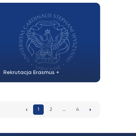
zaplanowany harmonogram rekrutacji na
Blended Intensive…
Rekrutacja Erasmus +
Uprzejmie informujemy, iż 3 lutego 2026 r.
rozpoczyna się rekrutacja na…
1
2
…
4