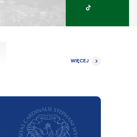
UKSW
TikTok
WIĘCEJ