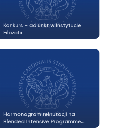
Konkurs – adiunkt w Instytucie
Filozofii
Załącznik nr 6 do Polityki otwartej,
przejrzystej i merytorycznej rekrutacji…
Harmonogram rekrutacji na
Blended Intensive Programme…
Uprzejmie przekazuję