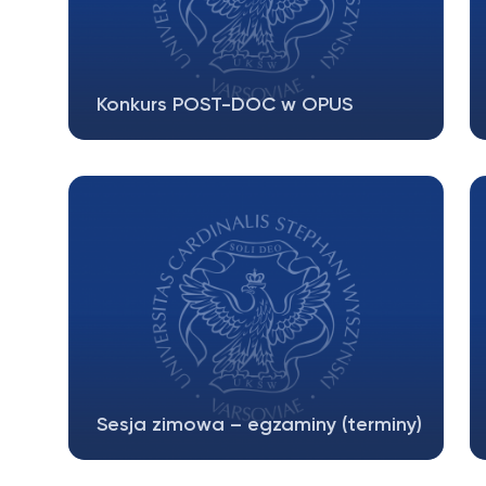
Konkurs POST-DOC w OPUS
Cardinal Stefan Wyszynski University in
Warsaw Faculty of Christian Philosophy…
Sesja zimowa – egzaminy (terminy)
Egzamin poprawkowy z kon. Metodologii