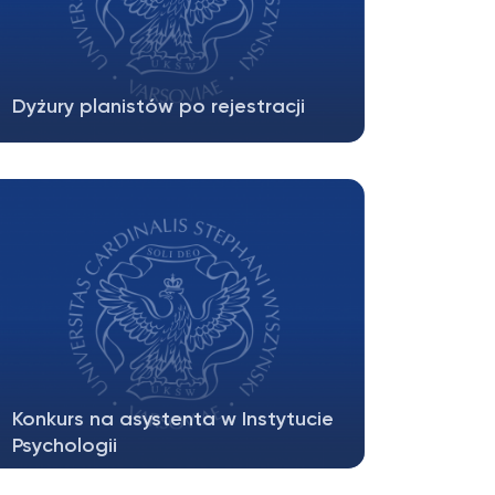
Dyżury planistów po rejestracji
Dyżury planistów po rejestracji:OCHRONA
ŚRODOWISKA mgr A. Buczyński: 2…
Konkurs na asystenta w Instytucie
Psychologii
Załącznik Nr 1 do Zarządzenia Nr 4/2020