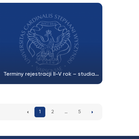
Rektora UKSW z dnia 7 stycznia…
Terminy rejestracji II-V rok – studia…
I tura: 21-23.09 Przeliczenie I tury: 24.09 II
tura: 25-26.09
1
2
…
5