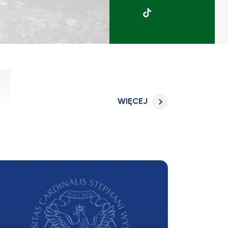
UKSW
TikTok
WIĘCEJ