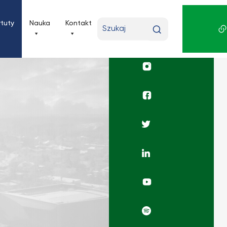
Wpisz
ytuty
Nauka
Kontakt
wyszukiwaną
frazę
Profil
UKSW
Instagram
Profil
wydziału
Facebook
Profil
UKSW
Twitter
Profil
UKSW
Linkedin
Rafio
Filozoficzne
YouTube
Radio
Filozoficzne
Spotify