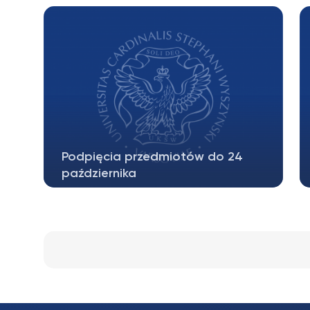
badań nauk społecznych oraz z wykł.
Metodologii…
Podpięcia przedmiotów do 24
października
Przypominamy o konieczności podpięcia
przedmiotów – należy to zrobić do…