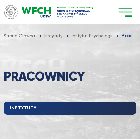
Przejdź
do
treści
Pracow
Strona Główna
Instytuty
Instytut Psychologii
PRACOWNICY
INSTYTUTY